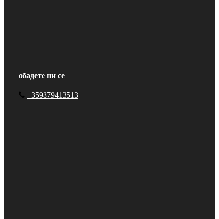
обадете ни се
+359879413513