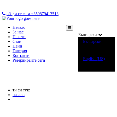
обади се сега +359879413513
Начало
За нас
Български
Пакети
Стаи
Български
Цени
Галерия
Контакти
English (US)
Резервирайте сега
ти си тук:
начало