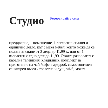
Студио
Резервирайте сега
преддверие, 1 помещение, 1 легло тип спалня и 1
единично легло, кът с мека мебел, който може да се
ползва за спане от 2 деца до 11,99 г., или от 1
възрастен с едно дете до 11,99. Стаите разполагат с
кабелна телевизия, хладилник, комплект за
приготвяне на чай /кафе, гардероб, самостоятелен
санитарен възел - тоалетна и душ, wi-fi, мокет.